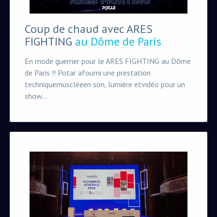
Coup de chaud avec ARES
FIGHTING
au Dôme de Paris
En mode guerrier pour le ARES FIGHTING au Dôme
de Paris !! Potar afourni une prestation
techniquemuscléeen son, lumière etvidéo pour un
show...