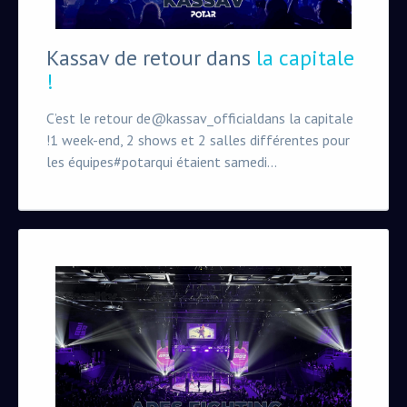
Kassav de retour dans
la capitale
!
C’est le retour de@kassav_officialdans la capitale
!1 week-end, 2 shows et 2 salles différentes pour
les équipes#potarqui étaient samedi...