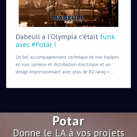
Dabeull a l'Olympia c’était
funk
avec #Potar !
Un bel accompagnement technique de nos équipes
en son, lumière et distribution électrique et un
design impressionnant avec plus de 80 Jarag • ...
Potar
Donne le LA à vos projets